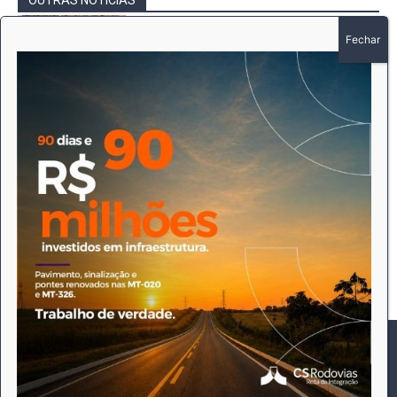
Sucuri de quase 7 metros é flagrada à
beira de estrada em Canarana
Redação
-
10 de agosto de 2026
Destaques
Intimação por Edital – Ofício nº 474 /2026
– EDER PAULO MARTINS DE CAMARGO
Redação
-
7 de agosto de 2026
Gerais
Intimação por Edital – Ofício nº 470 /2026
– WANDERLEI SCHONHOLZER
Redação
-
7 de agosto de 2026
Gerais
Este site utiliza cookies para permitir uma melhor experiência
por parte do utilizador. Ao navegar no site estará a consentir a
sua utilização