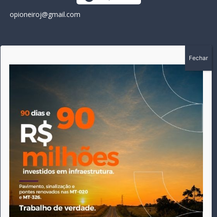
opioneiroj@gmail.com
SOBRE
A história do Pioneiro inicia em fevereiro de 2005 em
Canarana - MT, na época, como um jornal impresso semanal,
que chegou a possuir mil assinantes. Durante 15 anos, foram
publicadas 691 edições que narraram os acontecimentos
políticos, policiais e cotidianos de Canarana e região. Fiel a sua
origem, pautado sempre pela busca incessante da
imparcialidade, faz jus a sua logo, com o característico "avião
da praça" de Canarana, sendo o símbolo do
comprometimento deste veículo de comunicação com o
relato dos fatos neste município. Em 06 de dezembro de 2019
circulou a última edição impressa do jornal, que desde então
tem veiculação exclusivamente online.