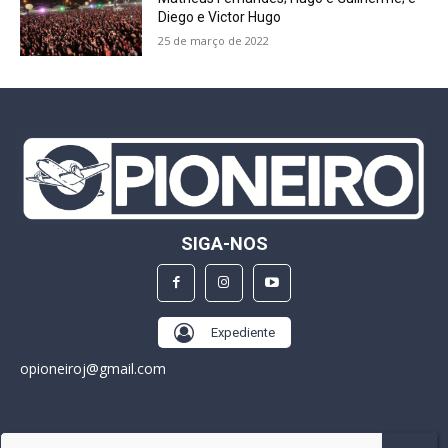
Diego e Victor Hugo
25 de março de 2022
SIGA-NOS
Expediente
opioneiroj@gmail.com