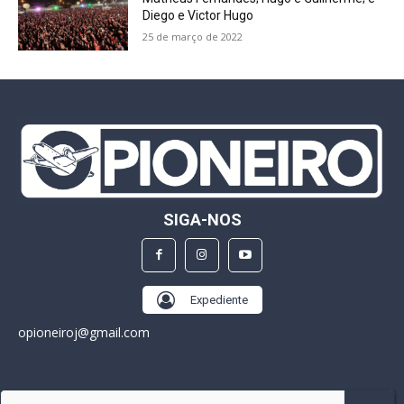
Diego e Victor Hugo
25 de março de 2022
SIGA-NOS
Expediente
opioneiroj@gmail.com