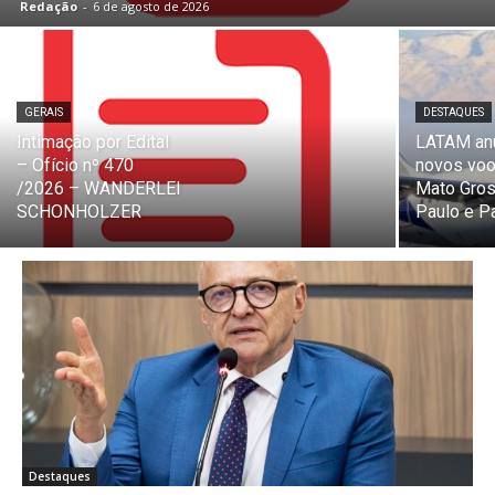
Redação
-
6 de agosto de 2026
GERAIS
DESTAQUES
Intimação por Edital
LATAM an
– Ofício nº 470
novos voo
/2026 – WANDERLEI
Mato Gros
SCHONHOLZER
Paulo e P
Destaques