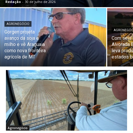
Redação
-
30 de julho de 2026
AGRONEGÓCIO
AGRONEGÓC
Gorgen projeta
avanço da soja e
Com seis
milho e vê Araguaia
Alvorada 
como nova fronteira
leva prod
agrícola de MT
estados b
Agronegócio