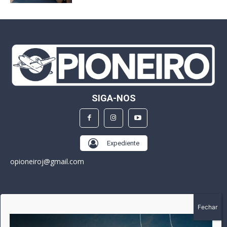
SIGA-NOS
Expediente
opioneiroj@gmail.com
SOBRE
A história do Pioneiro inicia em fevereiro de 2005 em