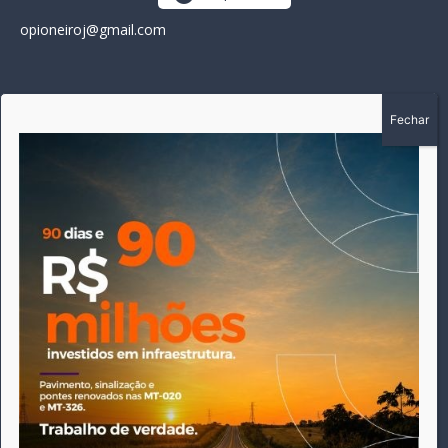
opioneiroj@gmail.com
SOBRE
A história do Pioneiro inicia em fevereiro de 2005 em
Canarana - MT, na época, como um jornal impresso semanal,
que chegou a possuir mil assinantes. Durante 15 anos, foram
publicadas 691 edições que narraram os acontecimentos
políticos, policiais e cotidianos de Canarana e região. Fiel a sua
origem, pautado sempre pela busca incessante da
imparcialidade, faz jus a sua logo, com o característico "avião
da praça" de Canarana, sendo o símbolo do
comprometimento deste veículo de comunicação com o
relato dos fatos neste município. Em 06 de dezembro de 2019
circulou a última edição impressa do jornal, que desde então
tem veiculação exclusivamente online.