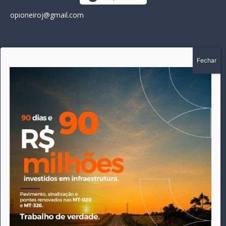
opioneiroj@gmail.com
SOBRE
A história do Pioneiro inicia em fevereiro de 2005 em
Canarana - MT, na época, como um jornal impresso semanal,
que chegou a possuir mil assinantes. Durante 15 anos, foram
publicadas 691 edições que narraram os acontecimentos
políticos, policiais e cotidianos de Canarana e região. Fiel a sua
origem, pautado sempre pela busca incessante da
imparcialidade, faz jus a sua logo, com o característico "avião
da praça" de Canarana, sendo o símbolo do
comprometimento deste veículo de comunicação com o
relato dos fatos neste município. Em 06 de dezembro de 2019
circulou a última edição impressa do jornal, que desde então
tem veiculação exclusivamente online.