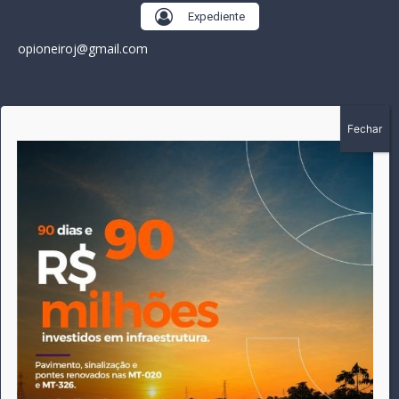
Expediente
opioneiroj@gmail.com
SOBRE
A história do Pioneiro inicia em fevereiro de 2005 em
Canarana - MT, na época, como um jornal impresso semanal,
que chegou a possuir mil assinantes. Durante 15 anos, foram
publicadas 691 edições que narraram os acontecimentos
políticos, policiais e cotidianos de Canarana e região. Fiel a sua
origem, pautado sempre pela busca incessante da
imparcialidade, faz jus a sua logo, com o característico "avião
da praça" de Canarana, sendo o símbolo do
comprometimento deste veículo de comunicação com o
relato dos fatos neste município. Em 06 de dezembro de 2019
circulou a última edição impressa do jornal, que desde então
tem veiculação exclusivamente online.