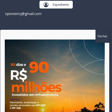
Expediente
opioneiroj@gmail.com
SOBRE
A história do Pioneiro inicia em fevereiro de 2005 em
Canarana - MT, na época, como um jornal impresso semanal,
que chegou a possuir mil assinantes. Durante 15 anos, foram
publicadas 691 edições que narraram os acontecimentos
políticos, policiais e cotidianos de Canarana e região. Fiel a sua
origem, pautado sempre pela busca incessante da
imparcialidade, faz jus a sua logo, com o característico "avião
da praça" de Canarana, sendo o símbolo do
comprometimento deste veículo de comunicação com o
relato dos fatos neste município. Em 06 de dezembro de 2019
circulou a última edição impressa do jornal, que desde então
tem veiculação exclusivamente online.