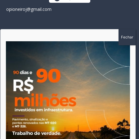
opioneiroj@gmail.com
SOBRE
A história do Pioneiro inicia em fevereiro de 2005 em
Canarana - MT, na época, como um jornal impresso semanal,
que chegou a possuir mil assinantes. Durante 15 anos, foram
publicadas 691 edições que narraram os acontecimentos
políticos, policiais e cotidianos de Canarana e região. Fiel a sua
origem, pautado sempre pela busca incessante da
imparcialidade, faz jus a sua logo, com o característico "avião
da praça" de Canarana, sendo o símbolo do
comprometimento deste veículo de comunicação com o
relato dos fatos neste município. Em 06 de dezembro de 2019
circulou a última edição impressa do jornal, que desde então
tem veiculação exclusivamente online.