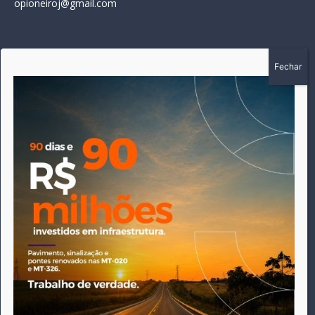
opioneiroj@gmail.com
SOBRE
A história do Pioneiro inicia em fevereiro de 2005 em
Canarana - MT, na época, como um jornal impresso semanal,
que chegou a possuir mil assinantes. Durante 15 anos, foram
publicadas 691 edições que narraram os acontecimentos
políticos, policiais e cotidianos de Canarana e região. Fiel a sua
origem, pautado sempre pela busca incessante da
imparcialidade, faz jus a sua logo, com o característico "avião
da praça" de Canarana, sendo o símbolo do
comprometimento deste veículo de comunicação com o
relato dos fatos neste município. Em 06 de dezembro de 2019
circulou a última edição impressa do jornal, que desde então
tem veiculação exclusivamente online.
Este site utiliza cookies para permitir uma melhor experiência