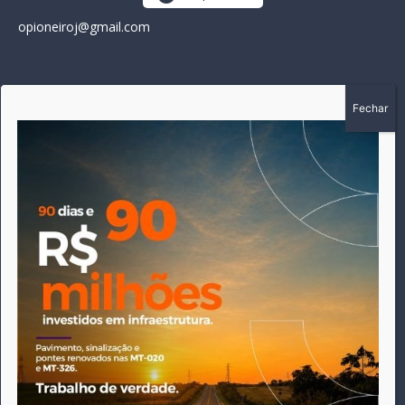
opioneiroj@gmail.com
SOBRE
A história do Pioneiro inicia em fevereiro de 2005 em
Canarana - MT, na época, como um jornal impresso semanal,
que chegou a possuir mil assinantes. Durante 15 anos, foram
publicadas 691 edições que narraram os acontecimentos
políticos, policiais e cotidianos de Canarana e região. Fiel a sua
origem, pautado sempre pela busca incessante da
imparcialidade, faz jus a sua logo, com o característico "avião
da praça" de Canarana, sendo o símbolo do
comprometimento deste veículo de comunicação com o
relato dos fatos neste município. Em 06 de dezembro de 2019
circulou a última edição impressa do jornal, que desde então
tem veiculação exclusivamente online.