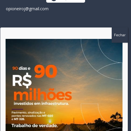
opioneiroj@gmail.com
SOBRE
A história do Pioneiro inicia em fevereiro de 2005 em
Canarana - MT, na época, como um jornal impresso semanal,
que chegou a possuir mil assinantes. Durante 15 anos, foram
publicadas 691 edições que narraram os acontecimentos
políticos, policiais e cotidianos de Canarana e região. Fiel a sua
origem, pautado sempre pela busca incessante da
imparcialidade, faz jus a sua logo, com o característico "avião
da praça" de Canarana, sendo o símbolo do
comprometimento deste veículo de comunicação com o
relato dos fatos neste município. Em 06 de dezembro de 2019
circulou a última edição impressa do jornal, que desde então
tem veiculação exclusivamente online.