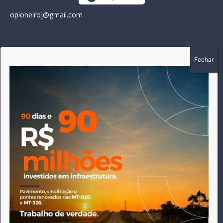
opioneiroj@gmail.com
SOBRE
A história do Pioneiro inicia em fevereiro de 2005 em
Canarana - MT, na época, como um jornal impresso semanal,
que chegou a possuir mil assinantes. Durante 15 anos, foram
publicadas 691 edições que narraram os acontecimentos
políticos, policiais e cotidianos de Canarana e região. Fiel a sua
origem, pautado sempre pela busca incessante da
imparcialidade, faz jus a sua logo, com o característico "avião
da praça" de Canarana, sendo o símbolo do
comprometimento deste veículo de comunicação com o
relato dos fatos neste município. Em 06 de dezembro de 2019
circulou a última edição impressa do jornal, que desde então
tem veiculação exclusivamente online.