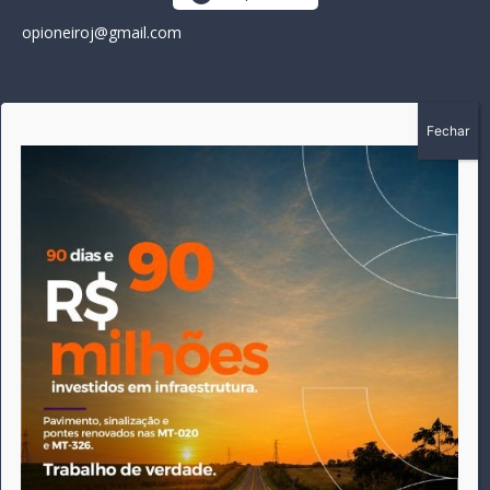
opioneiroj@gmail.com
SOBRE
A história do Pioneiro inicia em fevereiro de 2005 em
Canarana - MT, na época, como um jornal impresso semanal,
que chegou a possuir mil assinantes. Durante 15 anos, foram
publicadas 691 edições que narraram os acontecimentos
políticos, policiais e cotidianos de Canarana e região. Fiel a sua
origem, pautado sempre pela busca incessante da
imparcialidade, faz jus a sua logo, com o característico "avião
da praça" de Canarana, sendo o símbolo do
comprometimento deste veículo de comunicação com o
relato dos fatos neste município. Em 06 de dezembro de 2019
circulou a última edição impressa do jornal, que desde então
tem veiculação exclusivamente online.