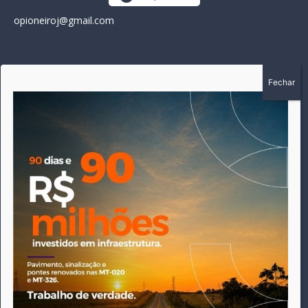
opioneiroj@gmail.com
SOBRE
A história do Pioneiro inicia em fevereiro de 2005 em
Canarana - MT, na época, como um jornal impresso semanal,
que chegou a possuir mil assinantes. Durante 15 anos, foram
publicadas 691 edições que narraram os acontecimentos
políticos, policiais e cotidianos de Canarana e região. Fiel a sua
origem, pautado sempre pela busca incessante da
imparcialidade, faz jus a sua logo, com o característico "avião
da praça" de Canarana, sendo o símbolo do
comprometimento deste veículo de comunicação com o
relato dos fatos neste município. Em 06 de dezembro de 2019
circulou a última edição impressa do jornal, que desde então
tem veiculação exclusivamente online.