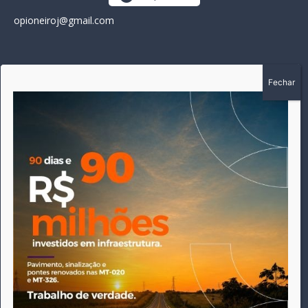
opioneiroj@gmail.com
SOBRE
A história do Pioneiro inicia em fevereiro de 2005 em
Canarana - MT, na época, como um jornal impresso semanal,
que chegou a possuir mil assinantes. Durante 15 anos, foram
publicadas 691 edições que narraram os acontecimentos
políticos, policiais e cotidianos de Canarana e região. Fiel a sua
origem, pautado sempre pela busca incessante da
imparcialidade, faz jus a sua logo, com o característico "avião
da praça" de Canarana, sendo o símbolo do
comprometimento deste veículo de comunicação com o
relato dos fatos neste município. Em 06 de dezembro de 2019
circulou a última edição impressa do jornal, que desde então
tem veiculação exclusivamente online.