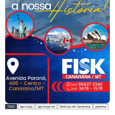
TAGS
aprosoja
aprosoja mt
Noticias de Canarana
paloma