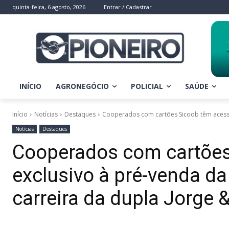
quinta-feira, 6 agosto, 2026
Entrar / Cadastrar
INÍCIO
AGRONEGÓCIO
POLICIAL
SAÚDE
Início
Notícias
Destaques
Cooperados com cartões Sicoob têm acesso 
Notícias
Destaques
Cooperados com cartões
exclusivo à pré-venda da
carreira da dupla Jorge 