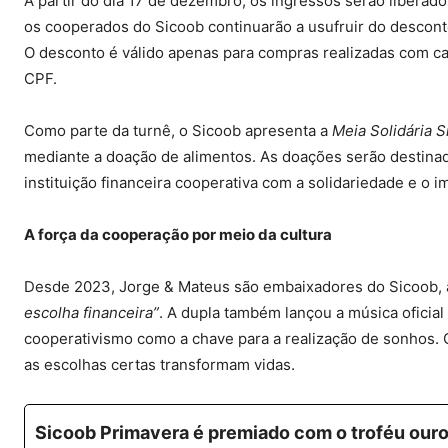
A partir do dia 17 de dezembro, os ingressos serão liberad
os cooperados do Sicoob continuarão a usufruir do descon
O desconto é válido apenas para compras realizadas com car
CPF.
Como parte da turnê, o Sicoob apresenta a
Meia Solidária 
mediante a doação de alimentos. As doações serão destinad
instituição financeira cooperativa com a solidariedade e o 
A força da cooperação por meio da cultura
Desde 2023, Jorge & Mateus são embaixadores do Sicoob,
escolha financeira”
. A dupla também lançou a música oficial
cooperativismo como a chave para a realização de sonhos. O
as escolhas certas transformam vidas.
Sicoob Primavera é premiado com o troféu ou