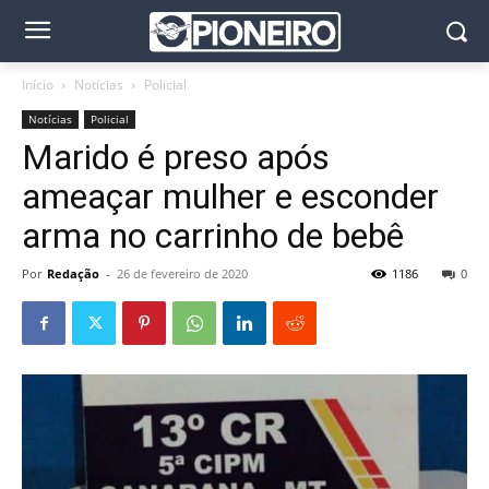
Início
Notícias
Policial
Notícias
Policial
Marido é preso após
ameaçar mulher e esconder
arma no carrinho de bebê
Por
Redação
-
26 de fevereiro de 2020
1186
0