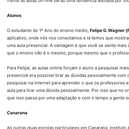
frente as aulas on-line serão uma tendência adotada por tod
Alunos
O estudante do 1º Ano do ensino médio,
Felipe G. Wagner (
aplicativo, onde nós nos conectamos e lá temos que mostrar
uma aula presencial. A vantagem é que você se sente mais à
que o ensino não é o mesmo, porque mesmo que o professor
Para Felipe, as aulas online forçam o aluno a pesquisar ma
presencial era possível tirar as dúvidas pessoalmente com 
pesquisar na internet para aprender o que os professores 
aula para tirar uma dúvida pessoalmente. Por isso que no 
que isso passa por uma adaptação e com o tempo a gente s
Canarana
As outras duas escolas particulares em Canarana, Instituto