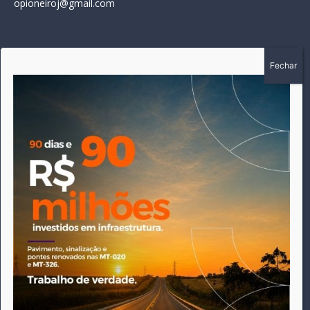
opioneiroj@gmail.com
SOBRE
A história do Pioneiro inicia em fevereiro de 2005 em
Canarana - MT, na época, como um jornal impresso semanal,
que chegou a possuir mil assinantes. Durante 15 anos, foram
publicadas 691 edições que narraram os acontecimentos
políticos, policiais e cotidianos de Canarana e região. Fiel a sua
origem, pautado sempre pela busca incessante da
imparcialidade, faz jus a sua logo, com o característico "avião
da praça" de Canarana, sendo o símbolo do
comprometimento deste veículo de comunicação com o
relato dos fatos neste município. Em 06 de dezembro de 2019
circulou a última edição impressa do jornal, que desde então
tem veiculação exclusivamente online.
Este site utiliza cookies para permitir uma melhor experiência