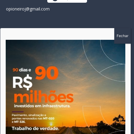
opioneiroj@gmail.com
SOBRE
A história do Pioneiro inicia em fevereiro de 2005 em
Canarana - MT, na época, como um jornal impresso semanal,
que chegou a possuir mil assinantes. Durante 15 anos, foram
publicadas 691 edições que narraram os acontecimentos
políticos, policiais e cotidianos de Canarana e região. Fiel a sua
origem, pautado sempre pela busca incessante da
imparcialidade, faz jus a sua logo, com o característico "avião
da praça" de Canarana, sendo o símbolo do
comprometimento deste veículo de comunicação com o
relato dos fatos neste município. Em 06 de dezembro de 2019
circulou a última edição impressa do jornal, que desde então
tem veiculação exclusivamente online.