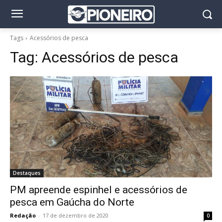
Tags
Acessórios de pesca
Tag:
Acessórios de pesca
Destaques
PM apreende espinhel e acessórios de
pesca em Gaúcha do Norte
Redação
-
17 de dezembro de 2020
0