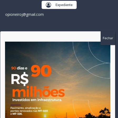
Expediente
opioneiroj@gmail.com
SOBRE
A história do Pioneiro inicia em fevereiro de 2005 em
Canarana - MT, na época, como um jornal impresso semanal,
que chegou a possuir mil assinantes. Durante 15 anos, foram
publicadas 691 edições que narraram os acontecimentos
políticos, policiais e cotidianos de Canarana e região. Fiel a sua
origem, pautado sempre pela busca incessante da
imparcialidade, faz jus a sua logo, com o característico "avião
da praça" de Canarana, sendo o símbolo do
comprometimento deste veículo de comunicação com o
relato dos fatos neste município. Em 06 de dezembro de 2019
circulou a última edição impressa do jornal, que desde então
tem veiculação exclusivamente online.