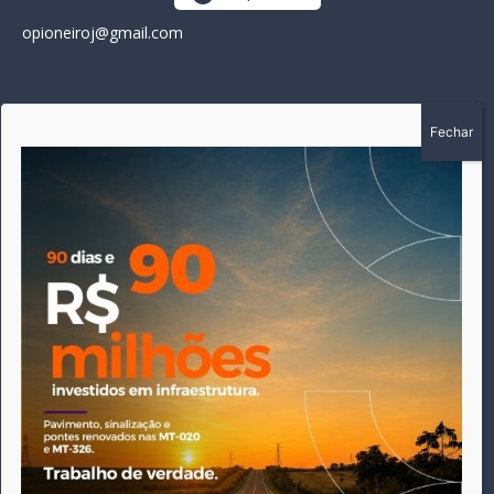
opioneiroj@gmail.com
SOBRE
A história do Pioneiro inicia em fevereiro de 2005 em
Canarana - MT, na época, como um jornal impresso semanal,
que chegou a possuir mil assinantes. Durante 15 anos, foram
publicadas 691 edições que narraram os acontecimentos
políticos, policiais e cotidianos de Canarana e região. Fiel a sua
origem, pautado sempre pela busca incessante da
imparcialidade, faz jus a sua logo, com o característico "avião
da praça" de Canarana, sendo o símbolo do
comprometimento deste veículo de comunicação com o
relato dos fatos neste município. Em 06 de dezembro de 2019
circulou a última edição impressa do jornal, que desde então
tem veiculação exclusivamente online.