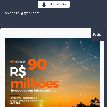
Expediente
opioneiroj@gmail.com
SOBRE
A história do Pioneiro inicia em fevereiro de 2005 em
Canarana - MT, na época, como um jornal impresso semanal,
que chegou a possuir mil assinantes. Durante 15 anos, foram
publicadas 691 edições que narraram os acontecimentos
políticos, policiais e cotidianos de Canarana e região. Fiel a sua
origem, pautado sempre pela busca incessante da
imparcialidade, faz jus a sua logo, com o característico "avião
da praça" de Canarana, sendo o símbolo do
comprometimento deste veículo de comunicação com o
relato dos fatos neste município. Em 06 de dezembro de 2019
circulou a última edição impressa do jornal, que desde então
tem veiculação exclusivamente online.