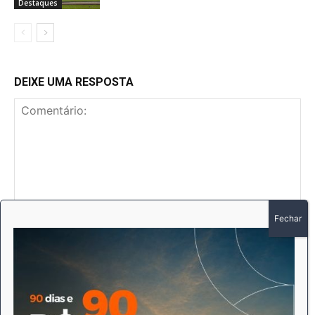
Destaques
DEIXE UMA RESPOSTA
Comentário:
No
E-
mai