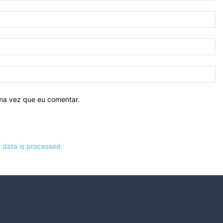
N
E-
ma
Si
ima vez que eu comentar.
data is processed.