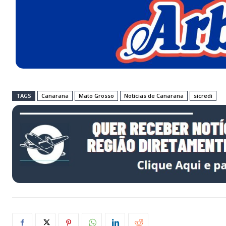
TAGS
Canarana
Mato Grosso
Noticias de Canarana
sicredi