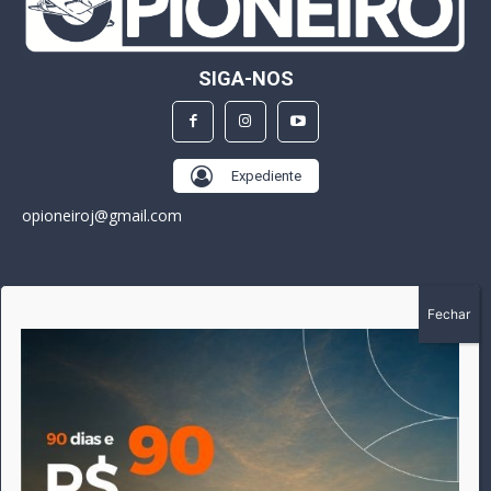
SIGA-NOS
Expediente
opioneiroj@gmail.com
SOBRE
A história do Pioneiro inicia em fevereiro de 2005 em
Canarana - MT, na época, como um jornal impresso semanal,
que chegou a possuir mil assinantes. Durante 15 anos, foram
publicadas 691 edições que narraram os acontecimentos
políticos, policiais e cotidianos de Canarana e região. Fiel a sua
origem, pautado sempre pela busca incessante da
imparcialidade, faz jus a sua logo, com o característico "avião