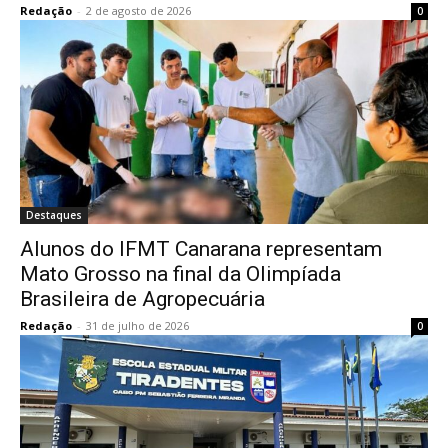
Redação
-
2 de agosto de 2026
0
Destaques
Alunos do IFMT Canarana representam
Mato Grosso na final da Olimpíada
Brasileira de Agropecuária
Redação
-
31 de julho de 2026
0