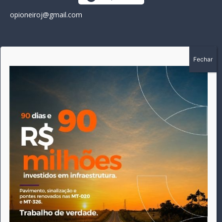
opioneiroj@gmail.com
SOBRE
A história do Pioneiro inicia em fevereiro de 2005 em
Canarana - MT, na época, como um jornal impresso semanal,
que chegou a possuir mil assinantes. Durante 15 anos, foram
publicadas 691 edições que narraram os acontecimentos
políticos, policiais e cotidianos de Canarana e região. Fiel a sua
origem, pautado sempre pela busca incessante da
imparcialidade, faz jus a sua logo, com o característico "avião
da praça" de Canarana, sendo o símbolo do
comprometimento deste veículo de comunicação com o
relato dos fatos neste município. Em 06 de dezembro de 2019
circulou a última edição impressa do jornal, que desde então
tem veiculação exclusivamente online.