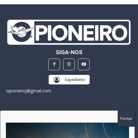
SIGA-NOS
Expediente
opioneiroj@gmail.com
SOBRE
A história do Pioneiro inicia em fevereiro de 2005 em
Canarana - MT, na época, como um jornal impresso semanal,