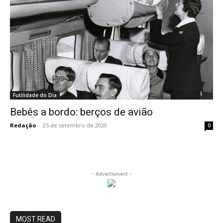
Futilidade do Dia
Bebês a bordo: berços de avião
Redação
-
25 de setembro de 2020
0
- Advertisment -
MOST READ