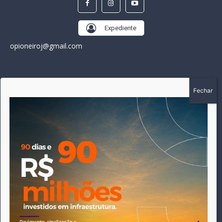
Expediente
opioneiroj@gmail.com
SOBRE
A história do Pioneiro inicia em fevereiro de 2005 em
Canarana - MT, na época, como um jornal impresso semanal,
que chegou a possuir mil assinantes. Durante 15 anos, foram
publicadas 691 edições que narraram os acontecimentos
políticos, policiais e cotidianos de Canarana e região. Fiel a sua
origem, pautado sempre pela busca incessante da
imparcialidade, faz jus a sua logo, com o característico "avião
da praça" de Canarana, sendo o símbolo do
comprometimento deste veículo de comunicação com o
relato dos fatos neste município. Em 06 de dezembro de 2019
circulou a última edição impressa do jornal, que desde então