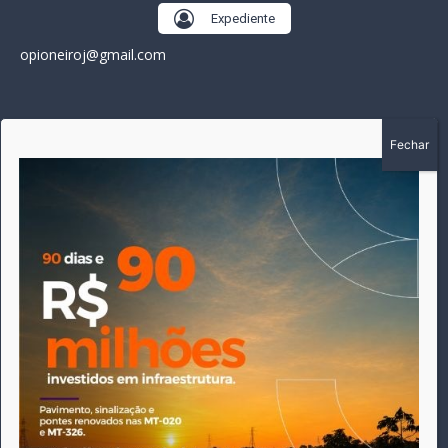
Expediente
opioneiroj@gmail.com
SOBRE
A história do Pioneiro inicia em fevereiro de 2005 em
Canarana - MT, na época, como um jornal impresso semanal,
que chegou a possuir mil assinantes. Durante 15 anos, foram
publicadas 691 edições que narraram os acontecimentos
políticos, policiais e cotidianos de Canarana e região. Fiel a sua
origem, pautado sempre pela busca incessante da
imparcialidade, faz jus a sua logo, com o característico "avião
da praça" de Canarana, sendo o símbolo do
comprometimento deste veículo de comunicação com o
relato dos fatos neste município. Em 06 de dezembro de 2019
circulou a última edição impressa do jornal, que desde então
tem veiculação exclusivamente online.