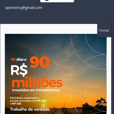
opioneiroj@gmail.com
SOBRE
A história do Pioneiro inicia em fevereiro de 2005 em
Canarana - MT, na época, como um jornal impresso semanal,
que chegou a possuir mil assinantes. Durante 15 anos, foram
publicadas 691 edições que narraram os acontecimentos
políticos, policiais e cotidianos de Canarana e região. Fiel a sua
origem, pautado sempre pela busca incessante da
imparcialidade, faz jus a sua logo, com o característico "avião
da praça" de Canarana, sendo o símbolo do
comprometimento deste veículo de comunicação com o
relato dos fatos neste município. Em 06 de dezembro de 2019
circulou a última edição impressa do jornal, que desde então
tem veiculação exclusivamente online.