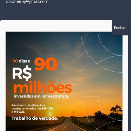
opioneiroj@gmail.com
SOBRE
A história do Pioneiro inicia em fevereiro de 2005 em
Canarana - MT, na época, como um jornal impresso semanal,
que chegou a possuir mil assinantes. Durante 15 anos, foram
publicadas 691 edições que narraram os acontecimentos
políticos, policiais e cotidianos de Canarana e região. Fiel a sua
origem, pautado sempre pela busca incessante da
imparcialidade, faz jus a sua logo, com o característico "avião
da praça" de Canarana, sendo o símbolo do
comprometimento deste veículo de comunicação com o
relato dos fatos neste município. Em 06 de dezembro de 2019
circulou a última edição impressa do jornal, que desde então
tem veiculação exclusivamente online.
Este site utiliza cookies para permitir uma melhor experiência