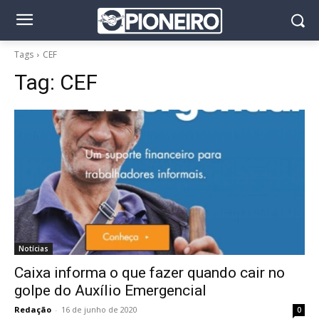
Tags
CEF
Tag:
CEF
Notícias
Caixa informa o que fazer quando cair no
golpe do Auxílio Emergencial
Redação
-
16 de junho de 2020
0