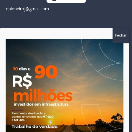
opioneiroj@gmail.com
SOBRE
A história do Pioneiro inicia em fevereiro de 2005 em
Canarana - MT, na época, como um jornal impresso semanal,
que chegou a possuir mil assinantes. Durante 15 anos, foram
publicadas 691 edições que narraram os acontecimentos
políticos, policiais e cotidianos de Canarana e região. Fiel a sua
origem, pautado sempre pela busca incessante da
imparcialidade, faz jus a sua logo, com o característico "avião
da praça" de Canarana, sendo o símbolo do
comprometimento deste veículo de comunicação com o
relato dos fatos neste município. Em 06 de dezembro de 2019
circulou a última edição impressa do jornal, que desde então
tem veiculação exclusivamente online.