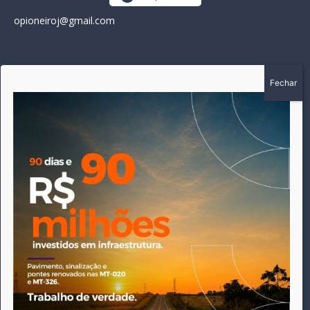
opioneiroj@gmail.com
SOBRE
A história do Pioneiro inicia em fevereiro de 2005 em
Canarana - MT, na época, como um jornal impresso semanal,
que chegou a possuir mil assinantes. Durante 15 anos, foram
publicadas 691 edições que narraram os acontecimentos
políticos, policiais e cotidianos de Canarana e região. Fiel a sua
origem, pautado sempre pela busca incessante da
imparcialidade, faz jus a sua logo, com o característico "avião
da praça" de Canarana, sendo o símbolo do
comprometimento deste veículo de comunicação com o
relato dos fatos neste município. Em 06 de dezembro de 2019
circulou a última edição impressa do jornal, que desde então
tem veiculação exclusivamente online.