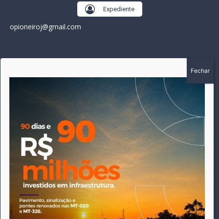
Expediente
opioneiroj@gmail.com
SOBRE
A história do Pioneiro inicia em fevereiro de 2005 em
Canarana - MT, na época, como um jornal impresso semanal,
que chegou a possuir mil assinantes. Durante 15 anos, foram
publicadas 691 edições que narraram os acontecimentos
políticos, policiais e cotidianos de Canarana e região. Fiel a sua
origem, pautado sempre pela busca incessante da
imparcialidade, faz jus a sua logo, com o característico "avião
da praça" de Canarana, sendo o símbolo do
comprometimento deste veículo de comunicação com o
relato dos fatos neste município. Em 06 de dezembro de 2019
circulou a última edição impressa do jornal, que desde então
tem veiculação exclusivamente online.