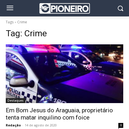
Tags
Crime
Tag:
Crime
Destaques
Em Bom Jesus do Araguaia, proprietário
tenta matar inquilino com foice
Redação
-
14 de agosto de 2020
0