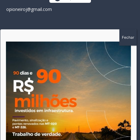
opioneiroj@gmail.com
SOBRE
A história do Pioneiro inicia em fevereiro de 2005 em
Canarana - MT, na época, como um jornal impresso semanal,
que chegou a possuir mil assinantes. Durante 15 anos, foram
publicadas 691 edições que narraram os acontecimentos
políticos, policiais e cotidianos de Canarana e região. Fiel a sua
origem, pautado sempre pela busca incessante da
imparcialidade, faz jus a sua logo, com o característico "avião
da praça" de Canarana, sendo o símbolo do
comprometimento deste veículo de comunicação com o
relato dos fatos neste município. Em 06 de dezembro de 2019
circulou a última edição impressa do jornal, que desde então
tem veiculação exclusivamente online.