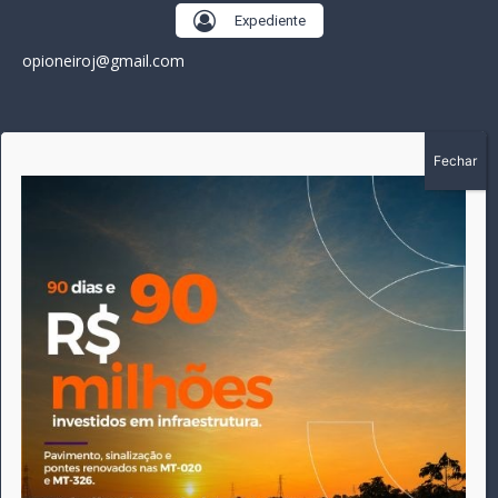
Expediente
opioneiroj@gmail.com
SOBRE
A história do Pioneiro inicia em fevereiro de 2005 em
Canarana - MT, na época, como um jornal impresso semanal,
que chegou a possuir mil assinantes. Durante 15 anos, foram
publicadas 691 edições que narraram os acontecimentos
políticos, policiais e cotidianos de Canarana e região. Fiel a sua
origem, pautado sempre pela busca incessante da
imparcialidade, faz jus a sua logo, com o característico "avião
da praça" de Canarana, sendo o símbolo do
comprometimento deste veículo de comunicação com o
relato dos fatos neste município. Em 06 de dezembro de 2019
circulou a última edição impressa do jornal, que desde então
tem veiculação exclusivamente online.