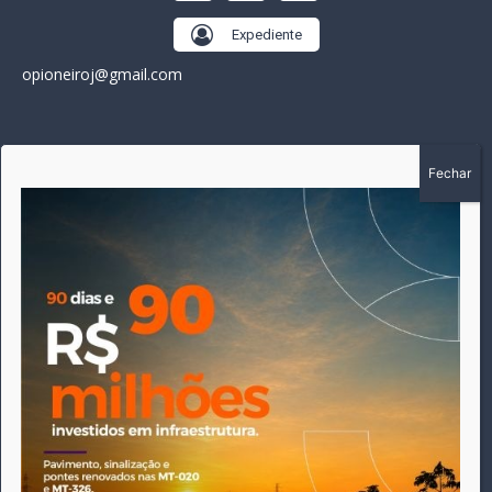
Expediente
opioneiroj@gmail.com
SOBRE
A história do Pioneiro inicia em fevereiro de 2005 em
Canarana - MT, na época, como um jornal impresso semanal,
que chegou a possuir mil assinantes. Durante 15 anos, foram
publicadas 691 edições que narraram os acontecimentos
políticos, policiais e cotidianos de Canarana e região. Fiel a sua
origem, pautado sempre pela busca incessante da
imparcialidade, faz jus a sua logo, com o característico "avião
da praça" de Canarana, sendo o símbolo do
comprometimento deste veículo de comunicação com o
relato dos fatos neste município. Em 06 de dezembro de 2019
circulou a última edição impressa do jornal, que desde então
tem veiculação exclusivamente online.