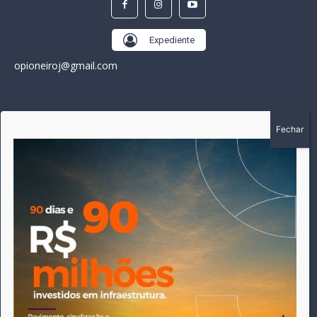
Expediente
opioneiroj@gmail.com
SOBRE
A história do Pioneiro inicia em fevereiro de 2005 em
Canarana - MT, na época, como um jornal impresso semanal,
que chegou a possuir mil assinantes. Durante 15 anos, foram
publicadas 691 edições que narraram os acontecimentos
políticos, policiais e cotidianos de Canarana e região. Fiel a sua
origem, pautado sempre pela busca incessante da
imparcialidade, faz jus a sua logo, com o característico "avião
da praça" de Canarana, sendo o símbolo do
comprometimento deste veículo de comunicação com o
relato dos fatos neste município. Em 06 de dezembro de 2019
circulou a última edição impressa do jornal, que desde então