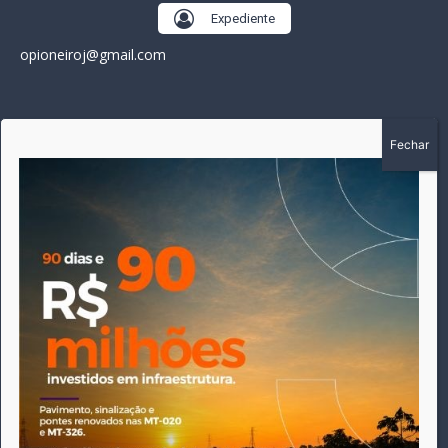
Expediente
opioneiroj@gmail.com
SOBRE
A história do Pioneiro inicia em fevereiro de 2005 em
Canarana - MT, na época, como um jornal impresso semanal,
que chegou a possuir mil assinantes. Durante 15 anos, foram
publicadas 691 edições que narraram os acontecimentos
políticos, policiais e cotidianos de Canarana e região. Fiel a sua
origem, pautado sempre pela busca incessante da
imparcialidade, faz jus a sua logo, com o característico "avião
da praça" de Canarana, sendo o símbolo do
comprometimento deste veículo de comunicação com o
relato dos fatos neste município. Em 06 de dezembro de 2019
circulou a última edição impressa do jornal, que desde então
tem veiculação exclusivamente online.