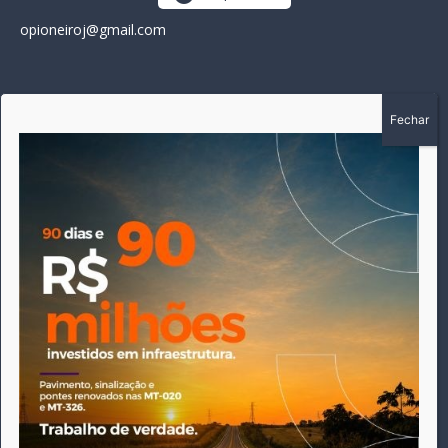
opioneiroj@gmail.com
SOBRE
A história do Pioneiro inicia em fevereiro de 2005 em
Canarana - MT, na época, como um jornal impresso semanal,
que chegou a possuir mil assinantes. Durante 15 anos, foram
publicadas 691 edições que narraram os acontecimentos
políticos, policiais e cotidianos de Canarana e região. Fiel a sua
origem, pautado sempre pela busca incessante da
imparcialidade, faz jus a sua logo, com o característico "avião
da praça" de Canarana, sendo o símbolo do
comprometimento deste veículo de comunicação com o
relato dos fatos neste município. Em 06 de dezembro de 2019
circulou a última edição impressa do jornal, que desde então
tem veiculação exclusivamente online.