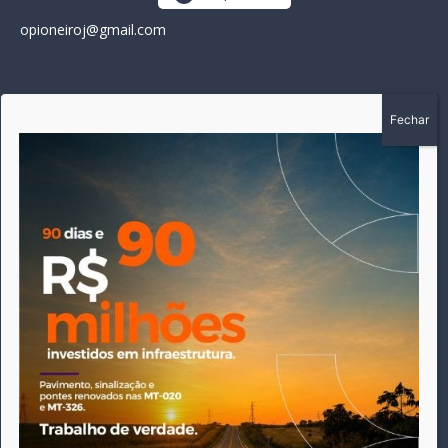
opioneiroj@gmail.com
SOBRE
A história do Pioneiro inicia em fevereiro de 2005 em
Canarana - MT, na época, como um jornal impresso semanal,
que chegou a possuir mil assinantes. Durante 15 anos, foram
publicadas 691 edições que narraram os acontecimentos
políticos, policiais e cotidianos de Canarana e região. Fiel a sua
origem, pautado sempre pela busca incessante da
imparcialidade, faz jus a sua logo, com o característico "avião
da praça" de Canarana, sendo o símbolo do
comprometimento deste veículo de comunicação com o
relato dos fatos neste município. Em 06 de dezembro de 2019
circulou a última edição impressa do jornal, que desde então
tem veiculação exclusivamente online.