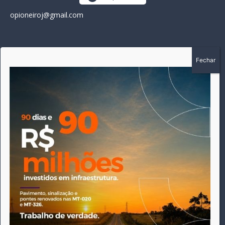
opioneiroj@gmail.com
SOBRE
A história do Pioneiro inicia em fevereiro de 2005 em
Canarana - MT, na época, como um jornal impresso semanal,
que chegou a possuir mil assinantes. Durante 15 anos, foram
publicadas 691 edições que narraram os acontecimentos
políticos, policiais e cotidianos de Canarana e região. Fiel a sua
origem, pautado sempre pela busca incessante da
imparcialidade, faz jus a sua logo, com o característico "avião
da praça" de Canarana, sendo o símbolo do
comprometimento deste veículo de comunicação com o
relato dos fatos neste município. Em 06 de dezembro de 2019
circulou a última edição impressa do jornal, que desde então
tem veiculação exclusivamente online.