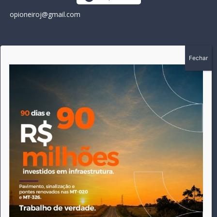
opioneiroj@gmail.com
SOBRE
A história do Pioneiro inicia em fevereiro de 2005 em
Canarana - MT, na época, como um jornal impresso semanal,
que chegou a possuir mil assinantes. Durante 15 anos, foram
publicadas 691 edições que narraram os acontecimentos
políticos, policiais e cotidianos de Canarana e região. Fiel a sua
origem, pautado sempre pela busca incessante da
imparcialidade, faz jus a sua logo, com o característico "avião
da praça" de Canarana, sendo o símbolo do
comprometimento deste veículo de comunicação com o
relato dos fatos neste município. Em 06 de dezembro de 2019
circulou a última edição impressa do jornal, que desde então
tem veiculação exclusivamente online.