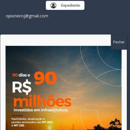
Expediente
opioneiroj@gmail.com
SOBRE
A história do Pioneiro inicia em fevereiro de 2005 em
Canarana - MT, na época, como um jornal impresso semanal,
que chegou a possuir mil assinantes. Durante 15 anos, foram
publicadas 691 edições que narraram os acontecimentos
políticos, policiais e cotidianos de Canarana e região. Fiel a sua
origem, pautado sempre pela busca incessante da
imparcialidade, faz jus a sua logo, com o característico "avião
da praça" de Canarana, sendo o símbolo do
comprometimento deste veículo de comunicação com o
relato dos fatos neste município. Em 06 de dezembro de 2019
circulou a última edição impressa do jornal, que desde então
tem veiculação exclusivamente online.