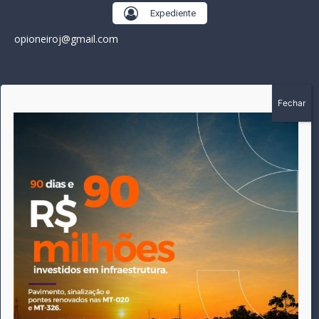
Expediente
opioneiroj@gmail.com
SOBRE
A história do Pioneiro inicia em fevereiro de 2005 em
Canarana - MT, na época, como um jornal impresso semanal,
que chegou a possuir mil assinantes. Durante 15 anos, foram
publicadas 691 edições que narraram os acontecimentos
políticos, policiais e cotidianos de Canarana e região. Fiel a sua
origem, pautado sempre pela busca incessante da
imparcialidade, faz jus a sua logo, com o característico "avião
da praça" de Canarana, sendo o símbolo do
comprometimento deste veículo de comunicação com o
relato dos fatos neste município. Em 06 de dezembro de 2019
circulou a última edição impressa do jornal, que desde então
tem veiculação exclusivamente online.