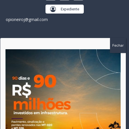
Expediente
opioneiroj@gmail.com
SOBRE
A história do Pioneiro inicia em fevereiro de 2005 em
Canarana - MT, na época, como um jornal impresso semanal,
que chegou a possuir mil assinantes. Durante 15 anos, foram
publicadas 691 edições que narraram os acontecimentos
políticos, policiais e cotidianos de Canarana e região. Fiel a sua
origem, pautado sempre pela busca incessante da
imparcialidade, faz jus a sua logo, com o característico "avião
da praça" de Canarana, sendo o símbolo do
comprometimento deste veículo de comunicação com o
relato dos fatos neste município. Em 06 de dezembro de 2019
circulou a última edição impressa do jornal, que desde então
tem veiculação exclusivamente online.